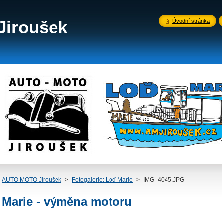
iroušek
Úvodní stránka
AUTO MOTO Jiroušek
>
Fotogalerie: Loď Marie
>
IMG_4045.JPG
Marie - výměna motoru