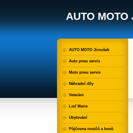
AUTO MOTO J
AUTO MOTO Jiroušek
Auto pneu servis
Moto pneu servis
Náhradní díly
Veteráni
Loď Marie
Ubytování
Půjčovna nosičů a boxů