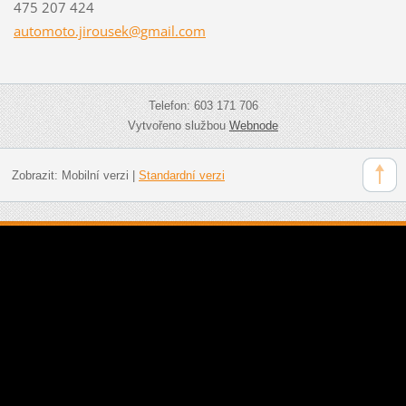
475 207 424
automoto
.jirouse
k@gmail.
com
Telefon: 603 171 706
Vytvořeno službou
Webnode
Zobrazit:
Mobilní verzi
|
Standardní verzi