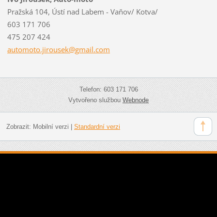
Pražská 104, Ústí nad Labem - Vaňov/ Kotva/
603 171 706
475 207 424
automoto
.jirouse
k@gmail.
com
Telefon: 603 171 706
Vytvořeno službou
Webnode
Zobrazit:
Mobilní verzi
|
Standardní verzi