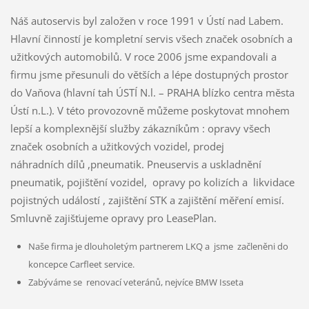
Náš autoservis byl založen v roce 1991 v Ústí nad Labem.
Hlavní činností je kompletní servis všech značek osobních a
užitkových automobilů. V roce 2006 jsme expandovali a
firmu jsme přesunuli do větších a lépe dostupných prostor
do Vaňova (hlavní tah ÚSTÍ N.l. – PRAHA blízko centra města
Ústí n.L.). V této provozovně můžeme poskytovat mnohem
lepší a komplexnější služby zákazníkům : opravy všech
značek osobních a užitkových vozidel, prodej
náhradních dílů ,pneumatik. Pneuservis a uskladnění
pneumatik, pojištění vozidel, opravy po kolizích a likvidace
pojistných událostí , zajištění STK a zajištění měření emisí.
Smluvně zajišťujeme opravy pro LeasePlan.
Naše firma je dlouholetým partnerem LKQ a jsme začleněni do
koncepce Carfleet service.
Zabýváme se renovací veteránů, nejvíce BMW Isseta