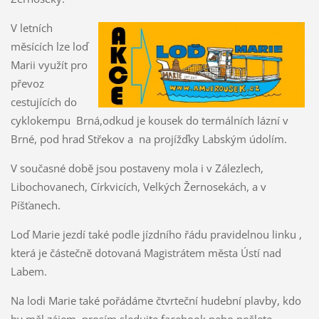
V letních
měsících lze loď
Marii využít pro
převoz
cestujících do
cyklokempu Brná,odkud je kousek do termálních lázní v
Brné, pod hrad Střekov a na projížďky Labským údolím.
V současné době jsou postaveny mola i v Zálezlech,
Libochovanech, Církvicích, Velkých Žernosekách, a v
Píšťanech.
Loď Marie jezdí také podle jízdního řádu pravidelnou linku ,
která je částečně dotovaná Magistrátem města Ústí nad
Labem.
Na lodi Marie také pořádáme čtvrteční hudební plavby, kdo
by měl zájem, prosím sledujte facebook nebo pošlete