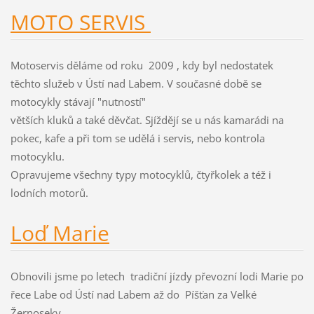
MOTO SERVIS
Motoservis děláme od roku 2009 , kdy byl nedostatek
těchto služeb v Ústí nad Labem. V současné době se
motocykly stávají "nutností"
větších kluků a také děvčat. Sjíždějí se u nás kamarádi na
pokec, kafe a při tom se udělá i servis, nebo kontrola
motocyklu.
Opravujeme všechny typy motocyklů, čtyřkolek a též i
lodních motorů.
Loď Marie
Obnovili jsme po letech tradiční jízdy převozní lodi Marie po
řece Labe od Ústí nad Labem až do Píšťan za Velké
Žernoseky.