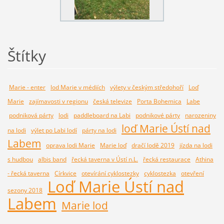
Štítky
Marie - enter
lod Marie v médiích
výlety v českým středohoří
Loď
Marie
zajímavosti v regionu
česká televize
Porta Bohemica
Labe
podniková párty
lodi
paddleboard na Labi
podnikové párty
narozeniny
loď Marie Ústí nad
na lodi
výlet po Labi lodí
párty na lodi
Labem
oprava lodi Marie
Marie loď
dračí lodě 2019
jízda na lodi
s hudbou
albis band
řecká taverna v Ústí n.L.
řecká restaurace
Athina
- řecká taverna
Církvice
otevírání cyklostezky
cyklostezka
otevření
Loď Marie Ústí nad
sezony 2018
Labem
Marie lod