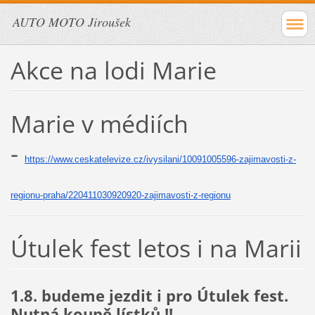
AUTO MOTO Jiroušek
Akce na lodi Marie
Marie v médiích
-
https://www.ceskatelevize.cz/
ivysilani/10091005596-
zajimavosti-z-
regionu-praha/
220411030920920-zajimavosti-z-
regionu
Útulek fest letos i na Marii
1.8. budeme jezdit i pro Útulek fest.
Nutná koupě lístků !!