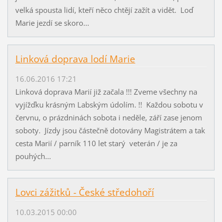
velká spousta lidí, kteří něco chtějí zažít a vidět. Loď
Marie jezdí se skoro...
Linková doprava lodí Marie
16.06.2016 17:21
Linková doprava Marií již začala !!! Zveme všechny na
vyjížďku krásným Labským údolím. !! Každou sobotu v
červnu, o prázdninách sobota i neděle, září zase jenom
soboty. Jízdy jsou částečně dotovány Magistrátem a tak
cesta Marií / parník 110 let starý veterán / je za
pouhých...
Lovci zážitků - České středohoří
10.03.2015 00:00