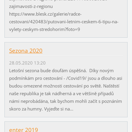
zajimavosti-z-regionu
https://www.blesk.cz/galerie/radce-
cestovani/420483/putovani-letnim-ceskem-6-tipu-na-
vylety-ceskym-stredohorim?foto=9
Sezona 2020
28.05.2020 13:20
Letošní sezona bude doufám úspěšná. Díky novým
podmínkám pro cestování - /Covid19/ jsou a dlouho asi
budou omezené možnosti cestování po světě. Naštěstí
naše republika je tak nádherná a ve většině případů
námi neprobádána, tak bychom mohli začít s poznáním
skoro za humny. Vyjeďte si na...
enter 2019