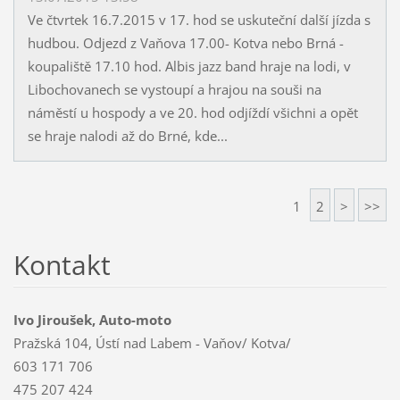
Ve čtvrtek 16.7.2015 v 17. hod se uskuteční další jízda s
hudbou. Odjezd z Vaňova 17.00- Kotva nebo Brná -
koupaliště 17.10 hod. Albis jazz band hraje na lodi, v
Libochovanech se vystoupí a hrajou na souši na
náměstí u hospody a ve 20. hod odjíždí všichni a opět
se hraje nalodi až do Brné, kde...
1
2
>
>>
Kontakt
Ivo Jiroušek, Auto-moto
Pražská 104, Ústí nad Labem - Vaňov/ Kotva/
603 171 706
475 207 424