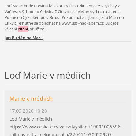
Loď Marie bude otevírat labskou cyklostezku. Pojede s cyklisty z
Vaňova v 9. hod do Církvic. Z Církvic se peleton vydá za asistence
Policie do Cyklokempu v Brné. Pokud máte zájem o jízdu Marií do
Církvic, je nutné se objednat na www.usti-nad-labem.cz. Budete
všichni
vítáni
, až už na...
Jan Burián na Marii
Loď Marie v médiích
Marie v médiích
17.09.2020 10:20
Loď Marie v médiích
https://www.ceskatelevize.cz/ivysilani/10091005596-
zajimavosti-z-regionu-praha/220411030920920-