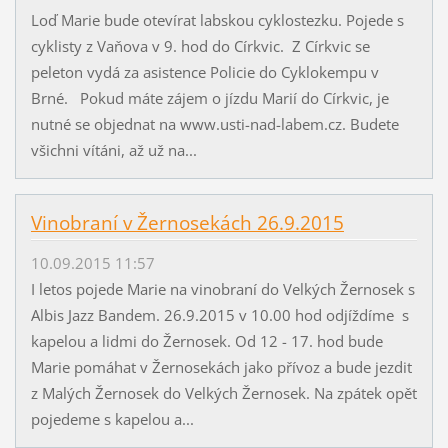
Loď Marie bude otevírat labskou cyklostezku. Pojede s
cyklisty z Vaňova v 9. hod do Církvic. Z Církvic se
peleton vydá za asistence Policie do Cyklokempu v
Brné. Pokud máte zájem o jízdu Marií do Církvic, je
nutné se objednat na www.usti-nad-labem.cz. Budete
všichni vítáni, až už na...
Vinobraní v Žernosekách 26.9.2015
10.09.2015 11:57
I letos pojede Marie na vinobraní do Velkých Žernosek s
Albis Jazz Bandem. 26.9.2015 v 10.00 hod odjíždíme s
kapelou a lidmi do Žernosek. Od 12 - 17. hod bude
Marie pomáhat v Žernosekách jako přívoz a bude jezdit
z Malých Žernosek do Velkých Žernosek. Na zpátek opět
pojedeme s kapelou a...