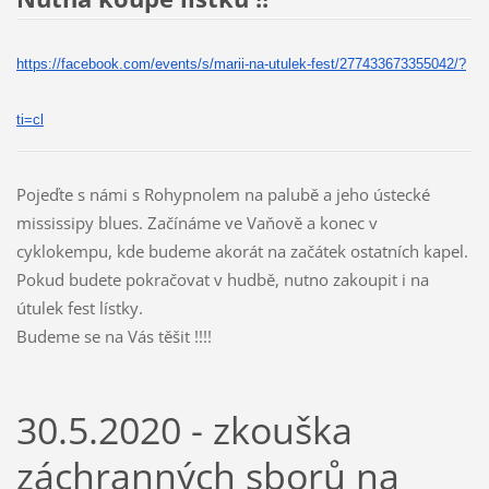
https://facebook.com/events/s/
marii-na-utulek-fest/
277433673355042/?
ti=cl
Pojeďte s námi s Rohypnolem na palubě a jeho ústecké
mississipy blues. Začínáme ve Vaňově a konec v
cyklokempu, kde budeme akorát na začátek ostatních kapel.
Pokud budete pokračovat v hudbě, nutno zakoupit i na
útulek fest lístky.
Budeme se na Vás těšit !!!!
30.5.2020 - zkouška
záchranných sborů na