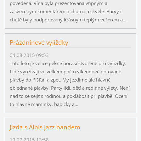
povedená. Vína byla prezentována vtipným a
zasvěceným komentářem a chutnala skvěle. Barvy i
chutě byly podporovány krásným teplým večerem a...
Prázdninové vyjížďky
04.08.2015 09:53
Toto léto je velice pěkné počasí stvořené pro vyjížďky.
Lidé využívají ve velkém počtu víkendové dotované
plavby do Píšťan a zpět. My jezdíme ale hlavně
objednané plavby. Party lidí, dětí a rodinné výlety. Není
nad to se sejít s rodinou a poklábosit při plavbě. Ocení
to hlavně maminky, babičky a...
Jízda s Albis jazz bandem
13.07.2015 13:58