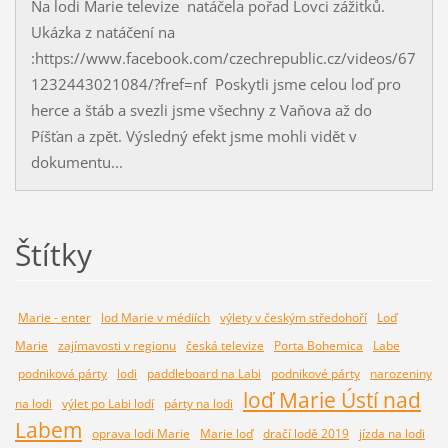
Na lodi Marie televize natáčela pořad Lovci zážitků.
Ukázka z natáčení na
:https://www.facebook.com/czechrepublic.cz/videos/67
1232443021084/?fref=nf Poskytli jsme celou loď pro
herce a štáb a svezli jsme všechny z Vaňova až do
Píšťan a zpět. Výsledný efekt jsme mohli vidět v
dokumentu...
Štítky
Marie - enter
lod Marie v médiích
výlety v českým středohoří
Loď
Marie
zajímavosti v regionu
česká televize
Porta Bohemica
Labe
podniková párty
lodi
paddleboard na Labi
podnikové párty
narozeniny
loď Marie Ústí nad
na lodi
výlet po Labi lodí
párty na lodi
Labem
oprava lodi Marie
Marie loď
dračí lodě 2019
jízda na lodi