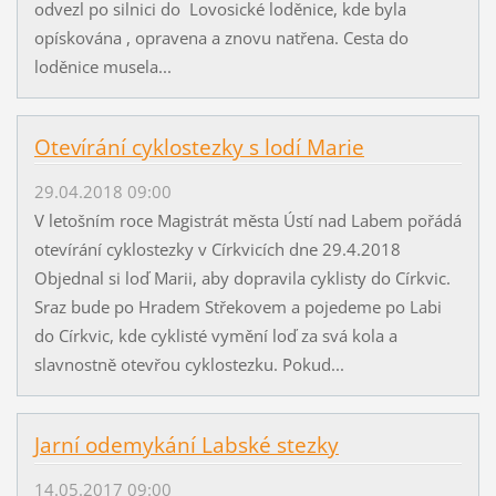
odvezl po silnici do Lovosické loděnice, kde byla
opískována , opravena a znovu natřena. Cesta do
loděnice musela...
Otevírání cyklostezky s lodí Marie
29.04.2018 09:00
V letošním roce Magistrát města Ústí nad Labem pořádá
otevírání cyklostezky v Církvicích dne 29.4.2018
Objednal si loď Marii, aby dopravila cyklisty do Církvic.
Sraz bude po Hradem Střekovem a pojedeme po Labi
do Církvic, kde cyklisté vymění loď za svá kola a
slavnostně otevřou cyklostezku. Pokud...
Jarní odemykání Labské stezky
14.05.2017 09:00