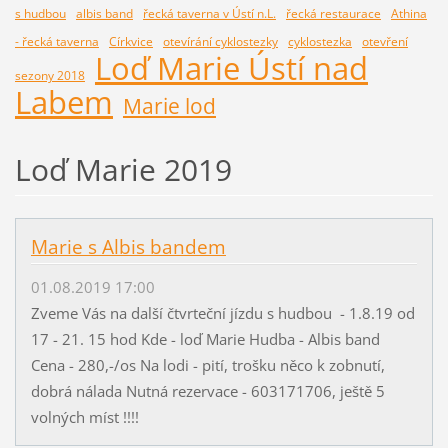
s hudbou
albis band
řecká taverna v Ústí n.L.
řecká restaurace
Athina
- řecká taverna
Církvice
otevírání cyklostezky
cyklostezka
otevření
Loď Marie Ústí nad
sezony 2018
Labem
Marie lod
Loď Marie 2019
Marie s Albis bandem
01.08.2019 17:00
Zveme Vás na další čtvrteční jízdu s hudbou - 1.8.19 od
17 - 21. 15 hod Kde - loď Marie Hudba - Albis band
Cena - 280,-/os Na lodi - pití, trošku něco k zobnutí,
dobrá nálada Nutná rezervace - 603171706, ještě 5
volných míst !!!!