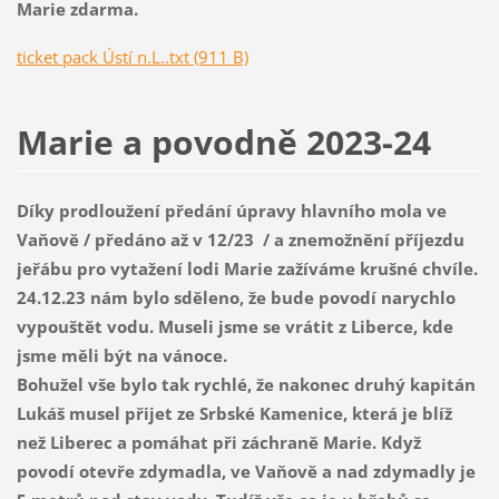
Marie zdarma.
ticket pack Ústí n.L..txt (911 B)
Marie a povodně 2023-24
Díky prodloužení předání úpravy hlavního mola ve
Vaňově / předáno až v 12/23 / a znemožnění příjezdu
jeřábu pro vytažení lodi Marie zažíváme krušné chvíle.
24.12.23 nám bylo sděleno, že bude povodí narychlo
vypouštět vodu. Museli jsme se vrátit z Liberce, kde
jsme měli být na vánoce.
Bohužel vše bylo tak rychlé, že nakonec druhý kapitán
Lukáš musel přijet ze Srbské Kamenice, která je blíž
než Liberec a pomáhat při záchraně Marie. Když
povodí otevře zdymadla, ve Vaňově a nad zdymadly je