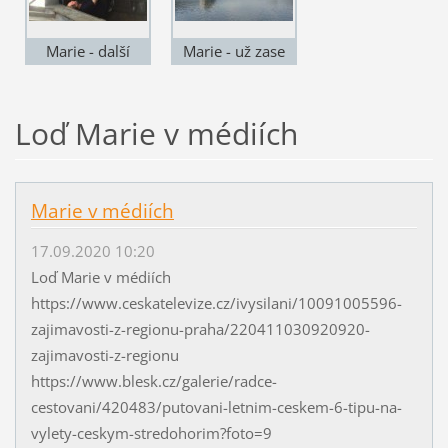
Marie - další
Marie - už zase
oprava motoru
jezdí
Loď Marie v médiích
Marie v médiích
17.09.2020 10:20
Loď Marie v médiích
https://www.ceskatelevize.cz/ivysilani/10091005596-
zajimavosti-z-regionu-praha/220411030920920-
zajimavosti-z-regionu
https://www.blesk.cz/galerie/radce-
cestovani/420483/putovani-letnim-ceskem-6-tipu-na-
vylety-ceskym-stredohorim?foto=9