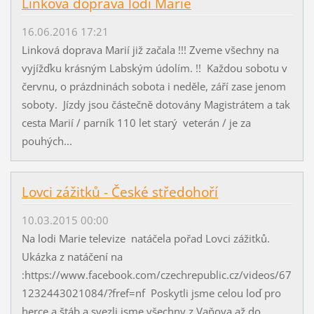
Linková doprava lodí Marie
16.06.2016 17:21
Linková doprava Marií již začala !!! Zveme všechny na
vyjížďku krásným Labským údolím. !! Každou sobotu v
červnu, o prázdninách sobota i neděle, září zase jenom
soboty. Jízdy jsou částečně dotovány Magistrátem a tak
cesta Marií / parník 110 let starý veterán / je za
pouhých...
Lovci zážitků - České středohoří
10.03.2015 00:00
Na lodi Marie televize natáčela pořad Lovci zážitků.
Ukázka z natáčení na
:https://www.facebook.com/czechrepublic.cz/videos/67
1232443021084/?fref=nf Poskytli jsme celou loď pro
herce a štáb a svezli jsme všechny z Vaňova až do