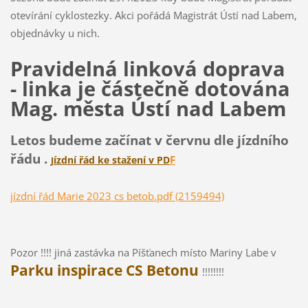
otevírání cyklostezky. Akci pořádá Magistrát Ústí nad Labem,
objednávky u nich.
Pravidelná linková doprava
- linka je částečně dotována
Mag. města Ústí nad Labem
Letos budeme začínat v červnu dle jízdního
řádu .
F
ízdní řád ke stažení v PD
J
jízdní řád Marie 2023 cs betob.pdf (2159494)
Pozor !!!! jiná zastávka na Píšťanech místo Mariny Labe v
Parku inspirace CS Betonu
!!!!!!!!