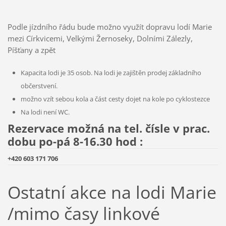
Podle jízdního řádu bude možno využít dopravu lodí Marie
mezi Církvicemi, Velkými Žernoseky, Dolními Zálezly,
Píšťany a zpět
Kapacita lodi je 35 osob. Na lodi je zajištěn prodej základního
občerstvení.
možno vzít sebou kola a část cesty dojet na kole po cyklostezce
Na lodi není WC.
Rezervace možná na tel. čísle v prac.
dobu po-pá 8-16.30 hod :
+420 603 171 706
Ostatní akce na lodi Marie
/mimo časy linkové