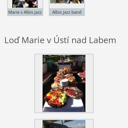
Marie s Albis jazz
Albis jazz band
bandem 2.7.15
na Marii v Ústí
nad labem 2.7.15
Loď Marie v Ústí nad Labem