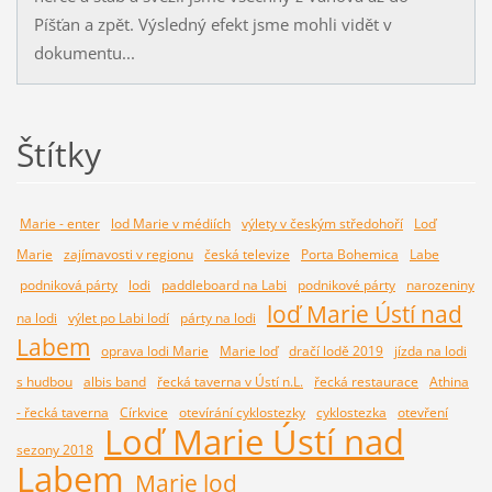
Píšťan a zpět. Výsledný efekt jsme mohli vidět v
dokumentu...
Štítky
Marie - enter
lod Marie v médiích
výlety v českým středohoří
Loď
Marie
zajímavosti v regionu
česká televize
Porta Bohemica
Labe
podniková párty
lodi
paddleboard na Labi
podnikové párty
narozeniny
loď Marie Ústí nad
na lodi
výlet po Labi lodí
párty na lodi
Labem
oprava lodi Marie
Marie loď
dračí lodě 2019
jízda na lodi
s hudbou
albis band
řecká taverna v Ústí n.L.
řecká restaurace
Athina
- řecká taverna
Církvice
otevírání cyklostezky
cyklostezka
otevření
Loď Marie Ústí nad
sezony 2018
Labem
Marie lod