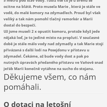
5 metrů pod stav vody. Tudíž vše co je u břehů se
ocitne na blátě. Proto musela Marie , která je stále ve
vodě, do malé komory na zdymadlech. Proud byl však
veliký a tak nám pomohl tlačný remorkér a Marii
dostal do bezpečí.
Už jsme museli 2 x opustit komoru, protože když jede
nějaká loď, je to jediné místo na proplutí. V současné
době je stále málo vody nad zdymadly a tak Marie stojí
přivázaná s další lodí na Posejdonu v přístavu u
zdymadel. Čekáme, až bude vody dost a pak po
nutných úpravách předaného přístavu ve Vaňově snad
jeřáb Marii konečně vytáhne na sucho do stojanu.
Děkujeme všem, co nám
pomáhali.
O dotaci na letošní