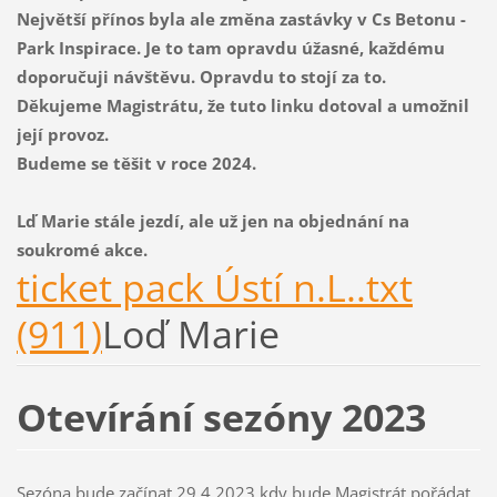
Největší přínos byla ale změna zastávky v Cs Betonu -
Park Inspirace. Je to tam opravdu úžasné, každému
doporučuji návštěvu. Opravdu to stojí za to.
Děkujeme Magistrátu, že tuto linku dotoval a umožnil
její provoz.
Budeme se těšit v roce 2024.
Lď Marie stále jezdí, ale už jen na objednání na
soukromé akce.
ticket pack Ústí n.L..txt
(911)
Loď Marie
Otevírání sezóny 2023
Sezóna bude začínat 29.4.2023 kdy bude Magistrát pořádat