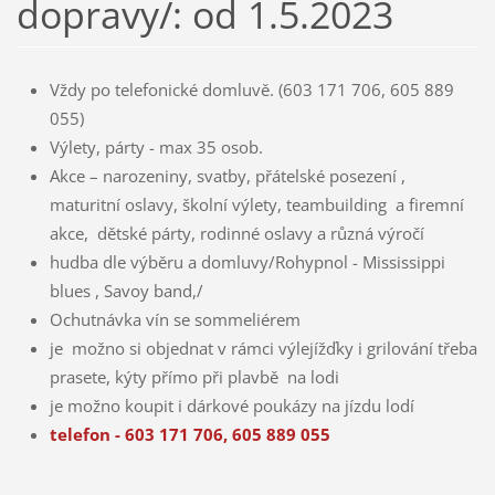
dopravy/: od 1.5.2023
Vždy po telefonické domluvě. (603 171 706, 605 889
055)
Výlety, párty - max 35 osob.
Akce – narozeniny, svatby, přátelské posezení ,
maturitní oslavy, školní výlety, teambuilding a firemní
akce, dětské párty, rodinné oslavy a různá výročí
hudba dle výběru a domluvy/Rohypnol - Mississippi
blues , Savoy band,/
Ochutnávka vín se sommeliérem
je možno si objednat v rámci výlejížďky i grilování třeba
prasete, kýty přímo při plavbě na lodi
je možno koupit i dárkové poukázy na jízdu lodí
telefon - 603 171 706, 605 889 055