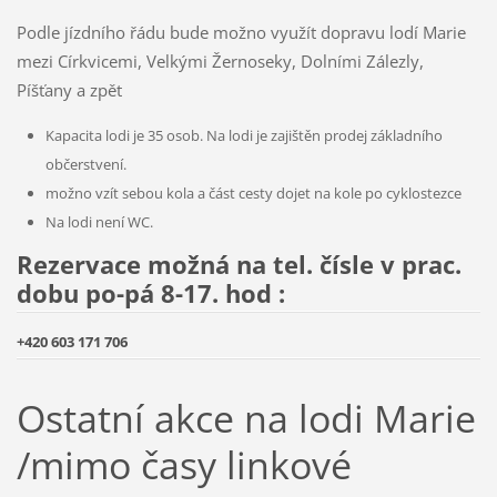
Podle jízdního řádu bude možno využít dopravu lodí Marie
mezi Církvicemi, Velkými Žernoseky, Dolními Zálezly,
Píšťany a zpět
Kapacita lodi je 35 osob. Na lodi je zajištěn prodej základního
občerstvení.
možno vzít sebou kola a část cesty dojet na kole po cyklostezce
Na lodi není WC.
Rezervace možná na tel. čísle v prac.
dobu po-pá 8-17. hod :
+420 603 171 706
Ostatní akce na lodi Marie
/mimo časy linkové